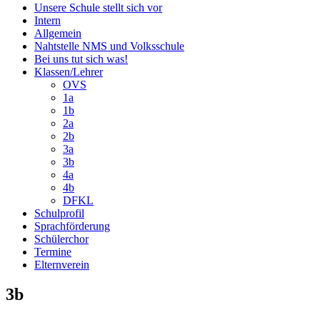
Unsere Schule stellt sich vor
Intern
Allgemein
Nahtstelle NMS und Volksschule
Bei uns tut sich was!
Klassen/Lehrer
OVS
1a
1b
2a
2b
3a
3b
4a
4b
DFKL
Schulprofil
Sprachförderung
Schülerchor
Termine
Elternverein
3b